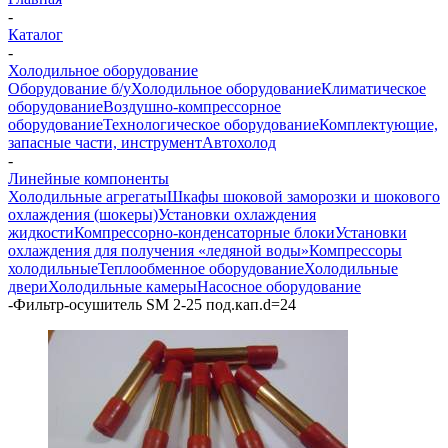
-
Каталог
-
Холодильное оборудование
Оборудование б/у
Холодильное оборудование
Климатическое
оборудование
Воздушно-компрессорное
оборудование
Технологическое оборудование
Комплектующие,
запасные части, инструмент
Автохолод
-
Линейные компоненты
Холодильные агрегаты
Шкафы шоковой заморозки и шокового
охлаждения (шокеры)
Установки охлаждения
жидкости
Компрессорно-конденсаторные блоки
Установки
охлаждения для получения «ледяной воды»
Компрессоры
холодильные
Теплообменное оборудование
Холодильные
двери
Холодильные камеры
Насосное оборудование
-
Фильтр-осушитель SM 2-25 под.кап.d=24