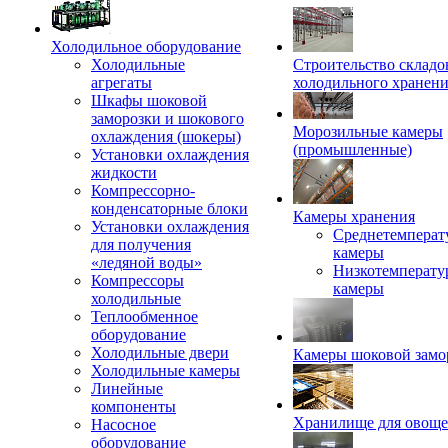
Холодильное оборудование
Холодильные
Строительство складо
агрегаты
холодильного хранен
Шкафы шоковой
заморозки и шокового
Морозильные камеры
охлаждения (шокеры)
(промышленные)
Установки охлаждения
жидкости
Компрессорно-
конденсаторные блоки
Камеры хранения
Установки охлаждения
Среднетемперат
для получения
камеры
«ледяной воды»
Низкотемперату
Компрессоры
камеры
холодильные
Теплообменное
оборудование
Холодильные двери
Камеры шоковой замо
Холодильные камеры
Линейные
компоненты
Хранилище для овощ
Насосное
оборудование