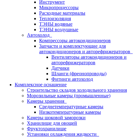
Инструмент
Микропроцессоры
Расходные материалы
Теплоизоляция
ТЭНЫ водяные
ТЭНЫ воздушные
Автохолод
Компрессоры автокондиционеров
Запчасти и комплектующие для
автокондиционеров и авторефрижераторов
Вентиляторы автокондиционеров и
авторефрижераторов
Датчики
Шланги (фреонопроводы)
Фитинги автохолод
Комплексное оснащение
Строительство складов холодильного хранения
Морозильные камеры (промышленные)
Камеры хранения
Среднетемпературные камеры
Низкотемпературные камеры
Камеры шоковой заморозки
Хранилище для овощей
Фруктохранилище
Установки охлаждения жидкости