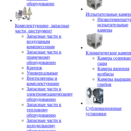
оборудование
Испытательные каме
Низкотемперату
испытательные
Комплектующие, запасные
камеры
части, инструмент
Запасные части к
воздушным
компрессорам
Запасные части к
Климатические камер
прачечному
Камера созреван
оборудованию
сыра
Крепеж
Камера вяления
Универсальные
колбасы
Вентиляторы и
Камеры выращи
комплектующие
грибов
Запасные части к
электромеханическому
оборудованию
Запасные части к
Сублимационные
тепловому
установки
оборудованию
Запасные части к
холодильному
оборудованию