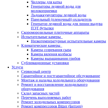
Чиллеры для катка
Генераторы ледяной воды для
молокоприемки
Льдоаккумуляторы ледяной воды
Панельный (пленочный) охладитель
Генератор ледяной воды для линии выдува
ПЭТ бутылки
Скороморозильные плиточные аппараты
Испытательные камеры
Низкотемпературные испытательные камеры
Климатические камеры
Камера созревания сыра
Камера вяления колбасы
Камеры выращивания грибов
Сублимационные установки
Услуги
Сервисный центр
Гарантийное и постгарантийное обслуживание
Монтаж и наладка холодильного оборудования
Ремонт и восстановление холодильного
оборудования
Склад запасных частей
Перечень выполняемых работ
Ремонт холодильных компрессоров
Ремонт компрессоров Bitzer (Битцер)