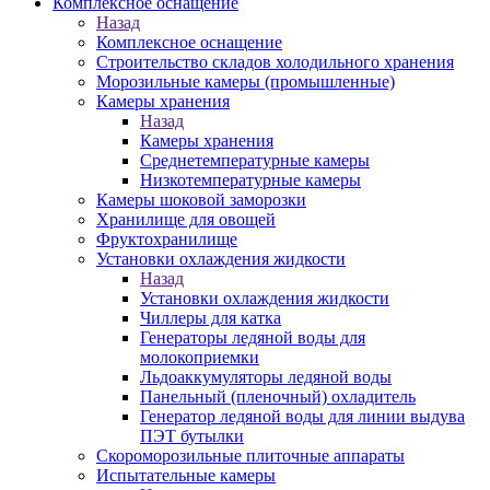
Комплексное оснащение
Назад
Комплексное оснащение
Строительство складов холодильного хранения
Морозильные камеры (промышленные)
Камеры хранения
Назад
Камеры хранения
Среднетемпературные камеры
Низкотемпературные камеры
Камеры шоковой заморозки
Хранилище для овощей
Фруктохранилище
Установки охлаждения жидкости
Назад
Установки охлаждения жидкости
Чиллеры для катка
Генераторы ледяной воды для
молокоприемки
Льдоаккумуляторы ледяной воды
Панельный (пленочный) охладитель
Генератор ледяной воды для линии выдува
ПЭТ бутылки
Скороморозильные плиточные аппараты
Испытательные камеры