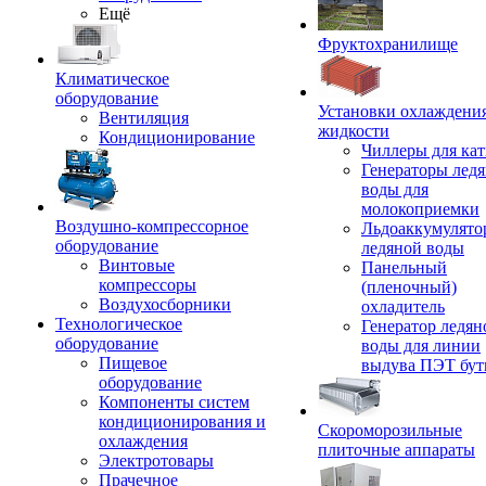
Ещё
Фруктохранилище
Климатическое
оборудование
Установки охлаждени
Вентиляция
жидкости
Кондиционирование
Чиллеры для кат
Генераторы лед
воды для
молокоприемки
Воздушно-компрессорное
Льдоаккумулято
оборудование
ледяной воды
Винтовые
Панельный
компрессоры
(пленочный)
Воздухосборники
охладитель
Технологическое
Генератор ледян
оборудование
воды для линии
Пищевое
выдува ПЭТ бу
оборудование
Компоненты систем
кондиционирования и
Скороморозильные
охлаждения
плиточные аппараты
Электротовары
Прачечное