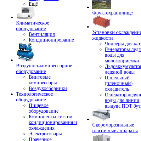
Ещё
Фруктохранилище
Климатическое
оборудование
Установки охлаждени
Вентиляция
жидкости
Кондиционирование
Чиллеры для кат
Генераторы лед
воды для
молокоприемки
Воздушно-компрессорное
Льдоаккумулято
оборудование
ледяной воды
Винтовые
Панельный
компрессоры
(пленочный)
Воздухосборники
охладитель
Технологическое
Генератор ледян
оборудование
воды для линии
Пищевое
выдува ПЭТ бу
оборудование
Компоненты систем
кондиционирования и
Скороморозильные
охлаждения
плиточные аппараты
Электротовары
Прачечное