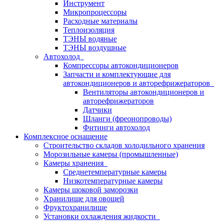
Инструмент
Микропроцессоры
Расходные материалы
Теплоизоляция
ТЭНЫ водяные
ТЭНЫ воздушные
Автохолод
Компрессоры автокондиционеров
Запчасти и комплектующие для
автокондиционеров и авторефрижераторов
Вентиляторы автокондиционеров и
авторефрижераторов
Датчики
Шланги (фреонопроводы)
Фитинги автохолод
Комплексное оснащение
Строительство складов холодильного хранения
Морозильные камеры (промышленные)
Камеры хранения
Среднетемпературные камеры
Низкотемпературные камеры
Камеры шоковой заморозки
Хранилище для овощей
Фруктохранилище
Установки охлаждения жидкости