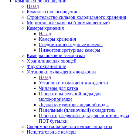
Комплексное оснащение
Назад
Комплексное оснащение
Строительство складов холодильного хранения
Морозильные камеры (промышленные)
Камеры хранения
Назад
Камеры хранения
Среднетемпературные камеры
Низкотемпературные камеры
Камеры шоковой заморозки
Хранилище для овощей
Фруктохранилище
Установки охлаждения жидкости
Назад
Установки охлаждения жидкости
Чиллеры для катка
Генераторы ледяной воды для
молокоприемки
Льдоаккумуляторы ледяной воды
Панельный (пленочный) охладитель
Генератор ледяной воды для линии выдува
ПЭТ бутылки
Скороморозильные плиточные аппараты
Испытательные камеры