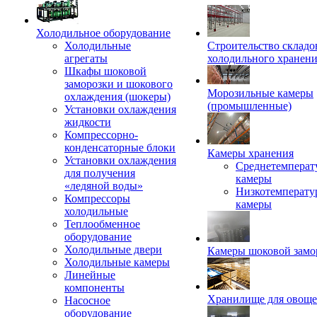
Холодильное оборудование
Холодильные
Строительство складо
агрегаты
холодильного хранен
Шкафы шоковой
заморозки и шокового
Морозильные камеры
охлаждения (шокеры)
(промышленные)
Установки охлаждения
жидкости
Компрессорно-
конденсаторные блоки
Камеры хранения
Установки охлаждения
Среднетемперат
для получения
камеры
«ледяной воды»
Низкотемперату
Компрессоры
камеры
холодильные
Теплообменное
оборудование
Холодильные двери
Камеры шоковой замо
Холодильные камеры
Линейные
компоненты
Хранилище для овощ
Насосное
оборудование