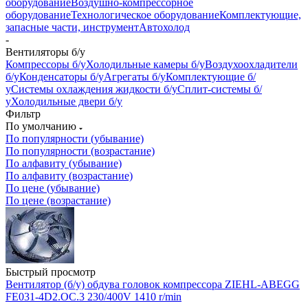
оборудование
Воздушно-компрессорное
оборудование
Технологическое оборудование
Комплектующие,
запасные части, инструмент
Автохолод
-
Вентиляторы б/у
Компрессоры б/у
Холодильные камеры б/у
Воздухоохладители
б/у
Конденсаторы б/у
Агрегаты б/у
Комплектующие б/
у
Системы охлаждения жидкости б/у
Сплит-системы б/
у
Холодильные двери б/у
Фильтр
По умолчанию
По популярности (убывание)
По популярности (возрастание)
По алфавиту (убывание)
По алфавиту (возрастание)
По цене (убывание)
По цене (возрастание)
Быстрый просмотр
Вентилятор (б/у) обдува головок компрессора ZIEHL-ABEGG
FE031-4D2.OC.3 230/400V 1410 r/min