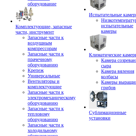
оборудование
Испытательные каме
Низкотемперату
испытательные
Комплектующие, запасные
камеры
части, инструмент
Запасные части к
воздушным
компрессорам
Запасные части к
Климатические камер
прачечному
Камера созреван
оборудованию
сыра
Крепеж
Камера вяления
Универсальные
колбасы
Вентиляторы и
Камеры выращи
комплектующие
грибов
Запасные части к
электромеханическому
оборудованию
Запасные части к
Сублимационные
тепловому
установки
оборудованию
Запасные части к
холодильному
оборудованию