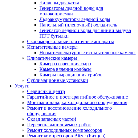
Чиллеры для катка
Генераторы ледяной воды для
молокоприемки
Льдоаккумуляторы ледяной воды
Панельный (пленочный) охладитель
Генератор ледяной воды для линии выдува
ПЭТ бутылки
Скороморозильные плиточные аппараты
Испытательные камеры
Низкотемпературные испытательные камеры
Климатические камеры
Камера созревания сыра
Камера вяления колбасы
Камеры выращивания грибов
Сублимационные установки
Услуги
Сервисный центр
Гарантийное и постгарантийное обслуживание
Монтаж и наладка холодильного оборудования
Ремонт и восстановление холодильного
оборудования
Склад запасных частей
Перечень выполняемых работ
Ремонт холодильных компрессоров
Ремонт компрессоров Bitzer (Битцер)