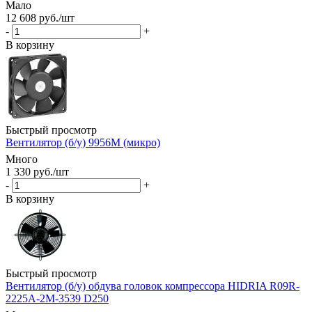
Мало
12 608
руб.
/шт
-
+
В корзину
Быстрый просмотр
Вентилятор (б/у) 9956М (микро)
Много
1 330
руб.
/шт
-
+
В корзину
Быстрый просмотр
Вентилятор (б/у) обдува головок компрессора HIDRIA R09R-
2225A-2M-3539 D250