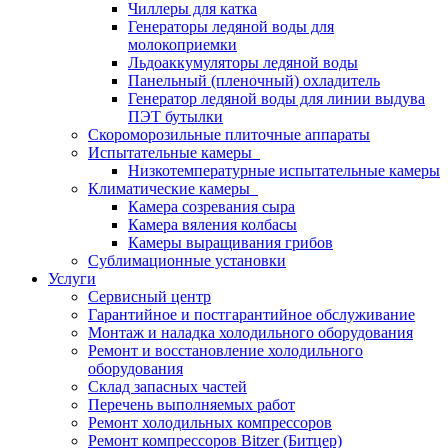
Чиллеры для катка
Генераторы ледяной воды для
молокоприемки
Льдоаккумуляторы ледяной воды
Панельный (пленочный) охладитель
Генератор ледяной воды для линии выдува
ПЭТ бутылки
Скороморозильные плиточные аппараты
Испытательные камеры
Низкотемпературные испытательные камеры
Климатические камеры
Камера созревания сыра
Камера вяления колбасы
Камеры выращивания грибов
Сублимационные установки
Услуги
Сервисный центр
Гарантийное и постгарантийное обслуживание
Монтаж и наладка холодильного оборудования
Ремонт и восстановление холодильного
оборудования
Склад запасных частей
Перечень выполняемых работ
Ремонт холодильных компрессоров
Ремонт компрессоров Bitzer (Битцер)