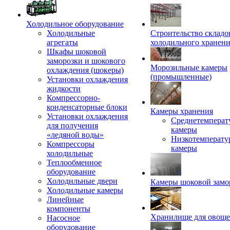
Холодильное оборудование
Холодильные
Строительство складо
агрегаты
холодильного хранен
Шкафы шоковой
заморозки и шокового
Морозильные камеры
охлаждения (шокеры)
(промышленные)
Установки охлаждения
жидкости
Компрессорно-
конденсаторные блоки
Камеры хранения
Установки охлаждения
Среднетемперат
для получения
камеры
«ледяной воды»
Низкотемперату
Компрессоры
камеры
холодильные
Теплообменное
оборудование
Холодильные двери
Камеры шоковой замо
Холодильные камеры
Линейные
компоненты
Хранилище для овощ
Насосное
оборудование