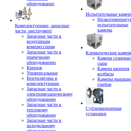
оборудование
Испытательные каме
Низкотемперату
испытательные
Комплектующие, запасные
камеры
части, инструмент
Запасные части к
воздушным
компрессорам
Запасные части к
Климатические камер
прачечному
Камера созреван
оборудованию
сыра
Крепеж
Камера вяления
Универсальные
колбасы
Вентиляторы и
Камеры выращи
комплектующие
грибов
Запасные части к
электромеханическому
оборудованию
Запасные части к
Сублимационные
тепловому
установки
оборудованию
Запасные части к
холодильному
оборудованию