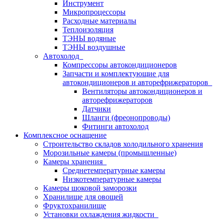
Инструмент
Микропроцессоры
Расходные материалы
Теплоизоляция
ТЭНЫ водяные
ТЭНЫ воздушные
Автохолод
Компрессоры автокондиционеров
Запчасти и комплектующие для
автокондиционеров и авторефрижераторов
Вентиляторы автокондиционеров и
авторефрижераторов
Датчики
Шланги (фреонопроводы)
Фитинги автохолод
Комплексное оснащение
Строительство складов холодильного хранения
Морозильные камеры (промышленные)
Камеры хранения
Среднетемпературные камеры
Низкотемпературные камеры
Камеры шоковой заморозки
Хранилище для овощей
Фруктохранилище
Установки охлаждения жидкости