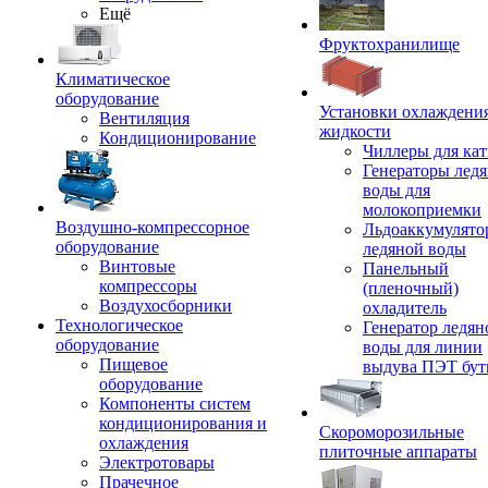
Ещё
Фруктохранилище
Климатическое
оборудование
Установки охлаждени
Вентиляция
жидкости
Кондиционирование
Чиллеры для кат
Генераторы лед
воды для
молокоприемки
Воздушно-компрессорное
Льдоаккумулято
оборудование
ледяной воды
Винтовые
Панельный
компрессоры
(пленочный)
Воздухосборники
охладитель
Технологическое
Генератор ледян
оборудование
воды для линии
Пищевое
выдува ПЭТ бу
оборудование
Компоненты систем
кондиционирования и
Скороморозильные
охлаждения
плиточные аппараты
Электротовары
Прачечное