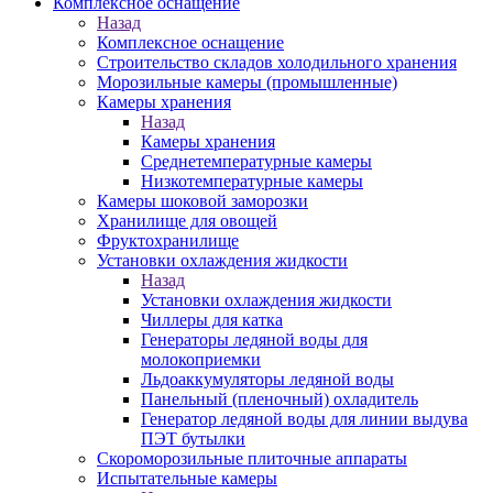
Комплексное оснащение
Назад
Комплексное оснащение
Строительство складов холодильного хранения
Морозильные камеры (промышленные)
Камеры хранения
Назад
Камеры хранения
Среднетемпературные камеры
Низкотемпературные камеры
Камеры шоковой заморозки
Хранилище для овощей
Фруктохранилище
Установки охлаждения жидкости
Назад
Установки охлаждения жидкости
Чиллеры для катка
Генераторы ледяной воды для
молокоприемки
Льдоаккумуляторы ледяной воды
Панельный (пленочный) охладитель
Генератор ледяной воды для линии выдува
ПЭТ бутылки
Скороморозильные плиточные аппараты
Испытательные камеры