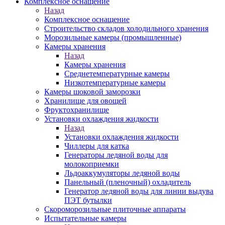
Комплексное оснащение
Назад
Комплексное оснащение
Строительство складов холодильного хранения
Морозильные камеры (промышленные)
Камеры хранения
Назад
Камеры хранения
Среднетемпературные камеры
Низкотемпературные камеры
Камеры шоковой заморозки
Хранилище для овощей
Фруктохранилище
Установки охлаждения жидкости
Назад
Установки охлаждения жидкости
Чиллеры для катка
Генераторы ледяной воды для
молокоприемки
Льдоаккумуляторы ледяной воды
Панельный (пленочный) охладитель
Генератор ледяной воды для линии выдува
ПЭТ бутылки
Скороморозильные плиточные аппараты
Испытательные камеры