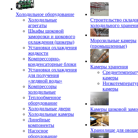
Холодильное оборудование
Холодильные
Строительство складо
агрегаты
холодильного хранен
Шкафы шоковой
заморозки и шокового
Морозильные камеры
охлаждения (шокеры)
(промышленные)
Установки охлаждения
жидкости
Компрессорно-
конденсаторные блоки
Камеры хранения
Установки охлаждения
Среднетемперат
для получения
камеры
«ледяной воды»
Низкотемперату
Компрессоры
камеры
холодильные
Теплообменное
оборудование
Холодильные двери
Камеры шоковой замо
Холодильные камеры
Линейные
компоненты
Хранилище для овощ
Насосное
оборудование