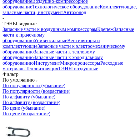
оборудование
Воздушно-компрессорное
оборудование
Технологическое оборудование
Комплектующие,
запасные части, инструмент
Автохолод
-
ТЭНЫ водяные
Запасные части к воздушным компрессорам
Крепеж
Запасные
части к прачечному
оборудованию
Универсальные
Вентиляторы и
комплектующие
Запасные части к электромеханическому
оборудованию
Запасные части к тепловому
оборудованию
Запасные части к холодильному
оборудованию
Инструмент
Микропроцессоры
Расходные
материалы
Теплоизоляция
ТЭНЫ воздушные
Фильтр
По умолчанию
По популярности (убывание)
По популярности (возрастание)
По алфавиту (убывание)
По алфавиту (возрастание)
По цене (убывание)
По цене (возрастание)