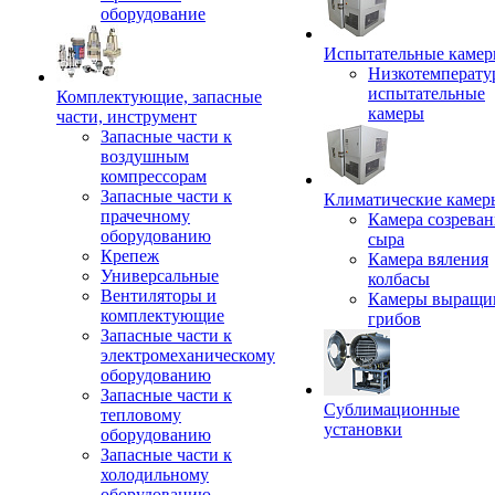
оборудование
Испытательные каме
Низкотемперату
испытательные
Комплектующие, запасные
камеры
части, инструмент
Запасные части к
воздушным
компрессорам
Запасные части к
Климатические камер
прачечному
Камера созреван
оборудованию
сыра
Крепеж
Камера вяления
Универсальные
колбасы
Вентиляторы и
Камеры выращи
комплектующие
грибов
Запасные части к
электромеханическому
оборудованию
Запасные части к
Сублимационные
тепловому
установки
оборудованию
Запасные части к
холодильному
оборудованию