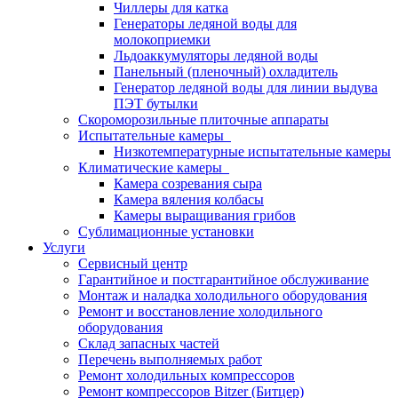
Чиллеры для катка
Генераторы ледяной воды для
молокоприемки
Льдоаккумуляторы ледяной воды
Панельный (пленочный) охладитель
Генератор ледяной воды для линии выдува
ПЭТ бутылки
Скороморозильные плиточные аппараты
Испытательные камеры
Низкотемпературные испытательные камеры
Климатические камеры
Камера созревания сыра
Камера вяления колбасы
Камеры выращивания грибов
Сублимационные установки
Услуги
Сервисный центр
Гарантийное и постгарантийное обслуживание
Монтаж и наладка холодильного оборудования
Ремонт и восстановление холодильного
оборудования
Склад запасных частей
Перечень выполняемых работ
Ремонт холодильных компрессоров
Ремонт компрессоров Bitzer (Битцер)