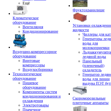
Ещё
Фруктохранилище
Климатическое
оборудование
Установки охлаждени
Вентиляция
жидкости
Кондиционирование
Чиллеры для кат
Генераторы лед
воды для
молокоприемки
Воздушно-компрессорное
Льдоаккумулято
оборудование
ледяной воды
Винтовые
Панельный
компрессоры
(пленочный)
Воздухосборники
охладитель
Технологическое
Генератор ледян
оборудование
воды для линии
Пищевое
выдува ПЭТ бу
оборудование
Компоненты систем
кондиционирования и
Скороморозильные
охлаждения
плиточные аппараты
Электротовары
Прачечное