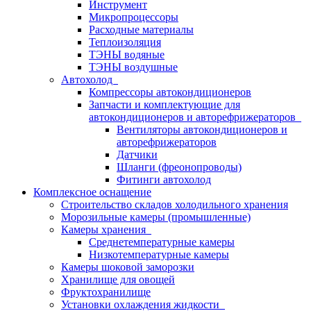
Инструмент
Микропроцессоры
Расходные материалы
Теплоизоляция
ТЭНЫ водяные
ТЭНЫ воздушные
Автохолод
Компрессоры автокондиционеров
Запчасти и комплектующие для
автокондиционеров и авторефрижераторов
Вентиляторы автокондиционеров и
авторефрижераторов
Датчики
Шланги (фреонопроводы)
Фитинги автохолод
Комплексное оснащение
Строительство складов холодильного хранения
Морозильные камеры (промышленные)
Камеры хранения
Среднетемпературные камеры
Низкотемпературные камеры
Камеры шоковой заморозки
Хранилище для овощей
Фруктохранилище
Установки охлаждения жидкости