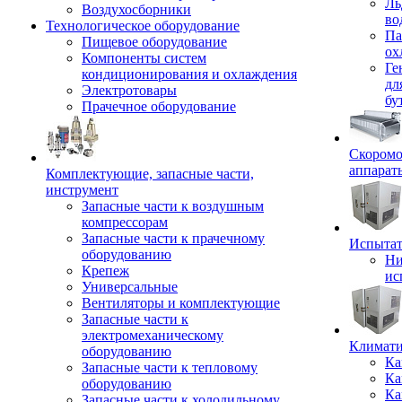
Ль
Воздухосборники
во
Технологическое оборудование
Па
Пищевое оборудование
ох
Компоненты систем
Ге
кондиционирования и охлаждения
дл
Электротовары
бу
Прачечное оборудование
Скоромо
аппарат
Комплектующие, запасные части,
инструмент
Запасные части к воздушным
компрессорам
Запасные части к прачечному
Испытат
оборудованию
Ни
Крепеж
ис
Универсальные
Вентиляторы и комплектующие
Запасные части к
электромеханическому
Климати
оборудованию
Ка
Запасные части к тепловому
Ка
оборудованию
Ка
Запасные части к холодильному