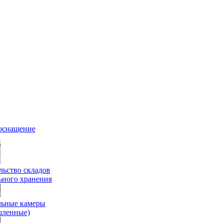
оснащение
льство складов
ьного хранения
ьные камеры
шленные)