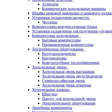
Агрегаты
Коммерческие холодильные машины
Шкафы шоковой заморозки и шокового охлаж
Установки охлаждения жидкости
Чиллеры
Компрессорно-конденсаторные блоки
Установки охлаждения для получения «ледян
Компрессоры холодильные
Бытовые компрессоры
Промышленные компрессоры
Теплообменное оборудование
Воздухоохладители
Конденсаторы
Кожухотрубные теплообменники
Холодильные двери
Холодильная дверь распашная
Холодильная дверь двухстворчатая
Сервисно-офисная дверь
Холодильная дверь откатная
Холодильные камеры
Шип-паз
Пандус для холодильной двери
Дополнительное оборудование
Линейные компоненты