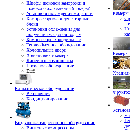
Шкафы шоковой заморозки и
шокового охлаждения (шокеры)
Камеры 
Установки охлаждения жидкости
Ср
Компрессорно-конденсаторные
ка
блоки
Ни
Установки охлаждения для
ка
получения «ледяной воды»
Компрессоры холодильные
Теплообменное оборудование
Холодильные двери
Камеры 
Холодильные камеры
Линейные компоненты
Насосное оборудование
Ещё
Хранили
Климатическое оборудование
Фрукто
Вентиляция
Кондиционирование
Установ
Чи
Ге
Воздушно-компрессорное оборудование
дл
Винтовые компрессоры