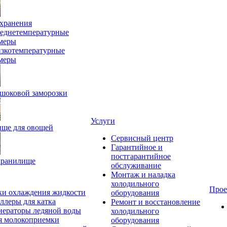
хранения
еднетемпературные
меры
зкотемпературные
меры
шоковой заморозки
Услуги
ще для овощей
Сервисный центр
Гарантийное и
постгарантийное
хранилище
обслуживание
Монтаж и наладка
холодильного
Прое
ки охлаждения жидкости
оборудования
ллеры для катка
Ремонт и восстановление
нераторы ледяной воды
холодильного
я молокоприемки
оборудования