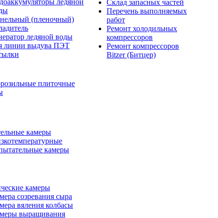
доаккумуляторы ледяной
Склад запасных частей
ды
Перечень выполняемых
нельный (пленочный)
работ
ладитель
Ремонт холодильных
нератор ледяной воды
компрессоров
я линии выдува ПЭТ
Ремонт компрессоров
тылки
Bitzer (Битцер)
розильные плиточные
ы
ельные камеры
зкотемпературные
пытательные камеры
ческие камеры
мера созревания сыра
мера вяления колбасы
меры выращивания