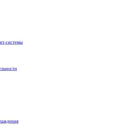
ит-системы
ельности
лаждения