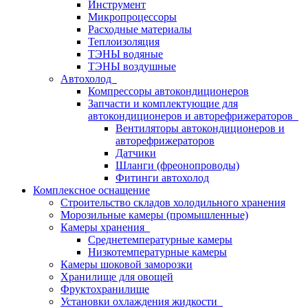
Инструмент
Микропроцессоры
Расходные материалы
Теплоизоляция
ТЭНЫ водяные
ТЭНЫ воздушные
Автохолод
Компрессоры автокондиционеров
Запчасти и комплектующие для
автокондиционеров и авторефрижераторов
Вентиляторы автокондиционеров и
авторефрижераторов
Датчики
Шланги (фреонопроводы)
Фитинги автохолод
Комплексное оснащение
Строительство складов холодильного хранения
Морозильные камеры (промышленные)
Камеры хранения
Среднетемпературные камеры
Низкотемпературные камеры
Камеры шоковой заморозки
Хранилище для овощей
Фруктохранилище
Установки охлаждения жидкости