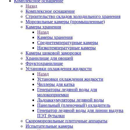
Комплексное оснащение
Назад
Комплексное оснащение
Строительство складов холодильного хранения
Морозильные камеры (промышленные)
Камеры хранения
Назад
Камеры хранения
Среднетемпературные камеры
Низкотемпературные камеры
Камеры шоковой заморозки
Хранилище для овощей
Фруктохранилище
Установки охлаждения жидкости
Назад
Установки охлаждения жидкости
Чиллеры для катка
Генераторы ледяной воды для
молокоприемки
Льдоаккумуляторы ледяной воды
Панельный (пленочный) охладитель
Генератор ледяной воды для линии выдува
ПЭТ бутылки
Скороморозильные плиточные аппараты
Испытательные камеры