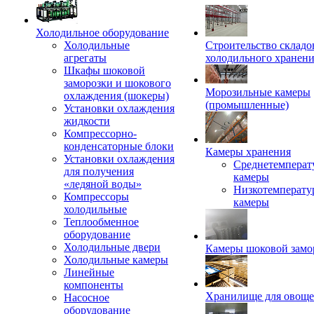
Холодильное оборудование
Холодильные
Строительство складо
агрегаты
холодильного хранен
Шкафы шоковой
заморозки и шокового
Морозильные камеры
охлаждения (шокеры)
(промышленные)
Установки охлаждения
жидкости
Компрессорно-
конденсаторные блоки
Камеры хранения
Установки охлаждения
Среднетемперат
для получения
камеры
«ледяной воды»
Низкотемперату
Компрессоры
камеры
холодильные
Теплообменное
оборудование
Холодильные двери
Камеры шоковой замо
Холодильные камеры
Линейные
компоненты
Хранилище для овощ
Насосное
оборудование