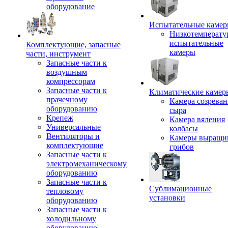
оборудование
Испытательные каме
Низкотемперату
испытательные
Комплектующие, запасные
камеры
части, инструмент
Запасные части к
воздушным
компрессорам
Запасные части к
Климатические камер
прачечному
Камера созреван
оборудованию
сыра
Крепеж
Камера вяления
Универсальные
колбасы
Вентиляторы и
Камеры выращи
комплектующие
грибов
Запасные части к
электромеханическому
оборудованию
Запасные части к
Сублимационные
тепловому
установки
оборудованию
Запасные части к
холодильному
оборудованию