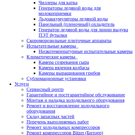
Чиллеры для катка
Генераторы ледяной воды для
молокоприемки
Льдоаккумуляторы ледяной воды
Панельный (пленочный) охладитель
Генератор ледяной воды для линии выдува
ПЭТ бутылки
Скороморозильные плиточные аппараты
Испытательные камеры
Низкотемпературные испытательные камеры
Климатические камеры
Камера созревания сыра
Камера вяления колбасы
Камеры выращивания грибов
Сублимационные установки
Услуги
Сервисный центр
Гарантийное и постгарантийное обслуживание
Монтаж и наладка холодильного оборудования
Ремонт и восстановление холодильного
оборудования
Склад запасных частей
Перечень выполняемых работ
Ремонт холодильных компрессоров
Ремонт компрессоров Bitzer (Битцер)