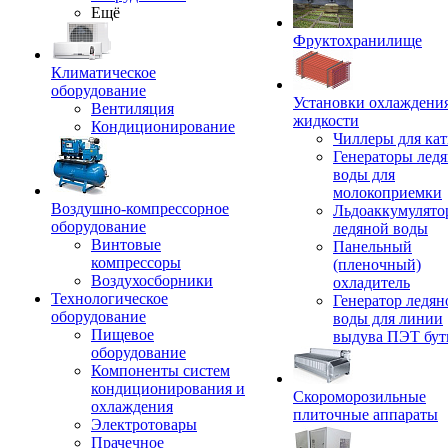
Ещё
Фруктохранилище
Климатическое
оборудование
Установки охлаждени
Вентиляция
жидкости
Кондиционирование
Чиллеры для кат
Генераторы лед
воды для
молокоприемки
Воздушно-компрессорное
Льдоаккумулято
оборудование
ледяной воды
Винтовые
Панельный
компрессоры
(пленочный)
Воздухосборники
охладитель
Технологическое
Генератор ледян
оборудование
воды для линии
Пищевое
выдува ПЭТ бу
оборудование
Компоненты систем
кондиционирования и
Скороморозильные
охлаждения
плиточные аппараты
Электротовары
Прачечное