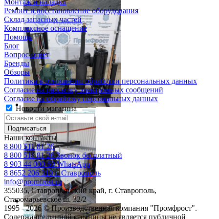
Монтаж и наладка
Ремонт и восстановление оборудования
Склад запасных частей
Комплексное оснащение
Помощь
Блог
Вопрос-ответ
Бренды
Обзоры
Политика в отношении обработки персональных данных
Согласие на рассылку электронных сообщений
Согласие на обработку персональных данных
Новости магазина
Наши контакты
8 800 511 81 26
8 800 511 81 26
Звонок бесплатный
8 903 44 000 60
WhatsАpp
8 8652 206 310
г. Ставрополь
info@promfrost.ru
355035, Ставропольский край, г. Ставрополь,
Старомарьевское ш. 32/2
1995 - 2026 © Производственная компания "Промфрост".
Содержание данной страницы не является публичной