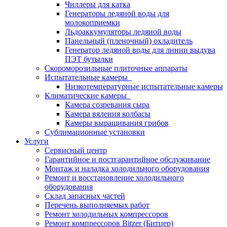
Чиллеры для катка
Генераторы ледяной воды для
молокоприемки
Льдоаккумуляторы ледяной воды
Панельный (пленочный) охладитель
Генератор ледяной воды для линии выдува
ПЭТ бутылки
Скороморозильные плиточные аппараты
Испытательные камеры
Низкотемпературные испытательные камеры
Климатические камеры
Камера созревания сыра
Камера вяления колбасы
Камеры выращивания грибов
Сублимационные установки
Услуги
Сервисный центр
Гарантийное и постгарантийное обслуживание
Монтаж и наладка холодильного оборудования
Ремонт и восстановление холодильного
оборудования
Склад запасных частей
Перечень выполняемых работ
Ремонт холодильных компрессоров
Ремонт компрессоров Bitzer (Битцер)