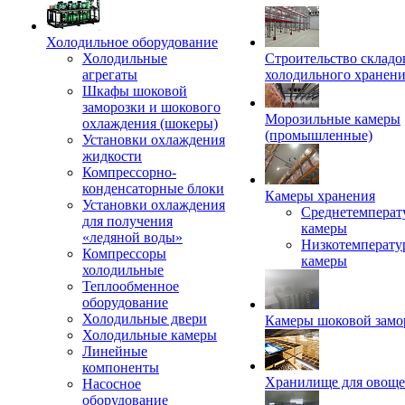
Холодильное оборудование
Холодильные
Строительство складо
агрегаты
холодильного хранен
Шкафы шоковой
заморозки и шокового
Морозильные камеры
охлаждения (шокеры)
(промышленные)
Установки охлаждения
жидкости
Компрессорно-
конденсаторные блоки
Камеры хранения
Установки охлаждения
Среднетемперат
для получения
камеры
«ледяной воды»
Низкотемперату
Компрессоры
камеры
холодильные
Теплообменное
оборудование
Холодильные двери
Камеры шоковой замо
Холодильные камеры
Линейные
компоненты
Хранилище для овощ
Насосное
оборудование