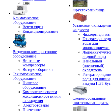
Ещё
Фруктохранилище
Климатическое
оборудование
Установки охлаждени
Вентиляция
жидкости
Кондиционирование
Чиллеры для кат
Генераторы лед
воды для
молокоприемки
Воздушно-компрессорное
Льдоаккумулято
оборудование
ледяной воды
Винтовые
Панельный
компрессоры
(пленочный)
Воздухосборники
охладитель
Технологическое
Генератор ледян
оборудование
воды для линии
Пищевое
выдува ПЭТ бу
оборудование
Компоненты систем
кондиционирования и
Скороморозильные
охлаждения
плиточные аппараты
Электротовары
Прачечное