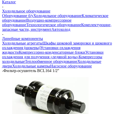
Каталог
-
Холодильное оборудование
Оборудование б/у
Холодильное оборудование
Климатическое
оборудование
Воздушно-компрессорное
оборудование
Технологическое оборудование
Комплектующие,
запасные части, инструмент
Автохолод
-
Линейные компоненты
Холодильные агрегаты
Шкафы шоковой заморозки и шокового
охлаждения (шокеры)
Установки охлаждения
жидкости
Компрессорно-конденсаторные блоки
Установки
охлаждения для получения «ледяной воды»
Компрессоры
холодильные
Теплообменное оборудование
Холодильные
двери
Холодильные камеры
Насосное оборудование
-
Фильтр-осушитель BCL164 1/2"