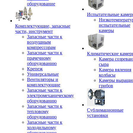
оборудование
Испытательные каме
Низкотемперату
испытательные
Комплектующие, запасные
камеры
части, инструмент
Запасные части к
воздушным
компрессорам
Запасные части к
Климатические камер
прачечному
Камера созреван
оборудованию
сыра
Крепеж
Камера вяления
Универсальные
колбасы
Вентиляторы и
Камеры выращи
комплектующие
грибов
Запасные части к
электромеханическому
оборудованию
Запасные части к
Сублимационные
тепловому
установки
оборудованию
Запасные части к
холодильному
оборудованию