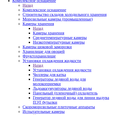
Комплексное оснащение
Назад
Комплексное оснащение
Строительство складов холодильного хранения
Морозильные камеры (промышленные)
Камеры хранения
Назад
Камеры хранения
Среднетемпературные камеры
Низкотемпературные камеры
Камеры шоковой заморозки
Хранилище для овощей
Фруктохранилище
Установки охлаждения жидкости
Назад
Установки охлаждения жидкости
Чиллеры для катка
Генераторы ледяной воды для
молокоприемки
Льдоаккумуляторы ледяной воды
Панельный (пленочный) охладитель
Генератор ледяной воды для линии выдува
ПЭТ бутылки
Скороморозильные плиточные аппараты
Испытательные камеры