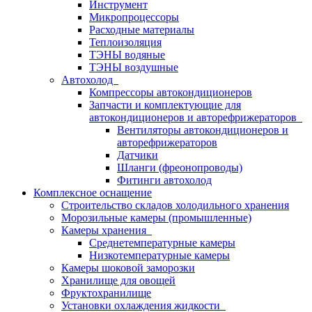
Инструмент
Микропроцессоры
Расходные материалы
Теплоизоляция
ТЭНЫ водяные
ТЭНЫ воздушные
Автохолод
Компрессоры автокондиционеров
Запчасти и комплектующие для
автокондиционеров и авторефрижераторов
Вентиляторы автокондиционеров и
авторефрижераторов
Датчики
Шланги (фреонопроводы)
Фитинги автохолод
Комплексное оснащение
Строительство складов холодильного хранения
Морозильные камеры (промышленные)
Камеры хранения
Среднетемпературные камеры
Низкотемпературные камеры
Камеры шоковой заморозки
Хранилище для овощей
Фруктохранилище
Установки охлаждения жидкости