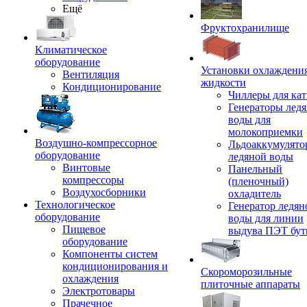
Ещё
Фруктохранилище
Климатическое
оборудование
Установки охлаждени
Вентиляция
жидкости
Кондиционирование
Чиллеры для кат
Генераторы лед
воды для
молокоприемки
Воздушно-компрессорное
Льдоаккумулято
оборудование
ледяной воды
Винтовые
Панельный
компрессоры
(пленочный)
Воздухосборники
охладитель
Технологическое
Генератор ледян
оборудование
воды для линии
Пищевое
выдува ПЭТ бу
оборудование
Компоненты систем
кондиционирования и
Скороморозильные
охлаждения
плиточные аппараты
Электротовары
Прачечное