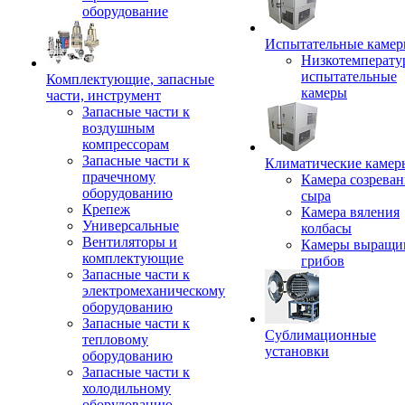
оборудование
Испытательные каме
Низкотемперату
испытательные
Комплектующие, запасные
камеры
части, инструмент
Запасные части к
воздушным
компрессорам
Запасные части к
Климатические камер
прачечному
Камера созреван
оборудованию
сыра
Крепеж
Камера вяления
Универсальные
колбасы
Вентиляторы и
Камеры выращи
комплектующие
грибов
Запасные части к
электромеханическому
оборудованию
Запасные части к
Сублимационные
тепловому
установки
оборудованию
Запасные части к
холодильному
оборудованию