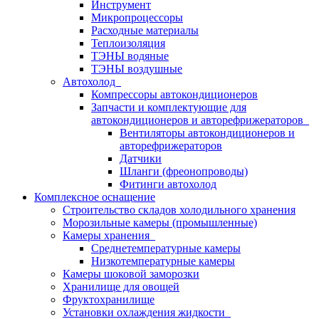
Инструмент
Микропроцессоры
Расходные материалы
Теплоизоляция
ТЭНЫ водяные
ТЭНЫ воздушные
Автохолод
Компрессоры автокондиционеров
Запчасти и комплектующие для
автокондиционеров и авторефрижераторов
Вентиляторы автокондиционеров и
авторефрижераторов
Датчики
Шланги (фреонопроводы)
Фитинги автохолод
Комплексное оснащение
Строительство складов холодильного хранения
Морозильные камеры (промышленные)
Камеры хранения
Среднетемпературные камеры
Низкотемпературные камеры
Камеры шоковой заморозки
Хранилище для овощей
Фруктохранилище
Установки охлаждения жидкости