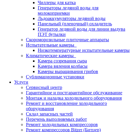
Чиллеры для катка
Генераторы ледяной воды для
молокоприемки
Льдоаккумуляторы ледяной воды
Панельный (пленочный) охладитель
Генератор ледяной воды для линии выдува
ПЭТ бутылки
Скороморозильные плиточные аппараты
Испытательные камеры
Низкотемпературные испытательные камеры
Климатические камеры
Камера созревания сыра
Камера вяления колбасы
Камеры выращивания грибов
Сублимационные установки
Услуги
Сервисный центр
Гарантийное и постгарантийное обслуживание
Монтаж и наладка холодильного оборудования
Ремонт и восстановление холодильного
оборудования
Склад запасных частей
Перечень выполняемых работ
Ремонт холодильных компрессоров
Ремонт компрессоров Bitzer (Битцер)