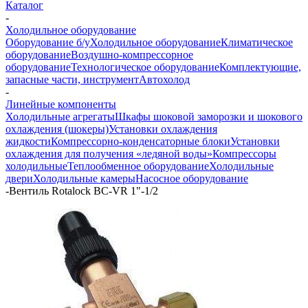
Каталог
-
Холодильное оборудование
Оборудование б/у
Холодильное оборудование
Климатическое
оборудование
Воздушно-компрессорное
оборудование
Технологическое оборудование
Комплектующие,
запасные части, инструмент
Автохолод
-
Линейные компоненты
Холодильные агрегаты
Шкафы шоковой заморозки и шокового
охлаждения (шокеры)
Установки охлаждения
жидкости
Компрессорно-конденсаторные блоки
Установки
охлаждения для получения «ледяной воды»
Компрессоры
холодильные
Теплообменное оборудование
Холодильные
двери
Холодильные камеры
Насосное оборудование
-
Вентиль Rotalock BC-VR 1"-1/2