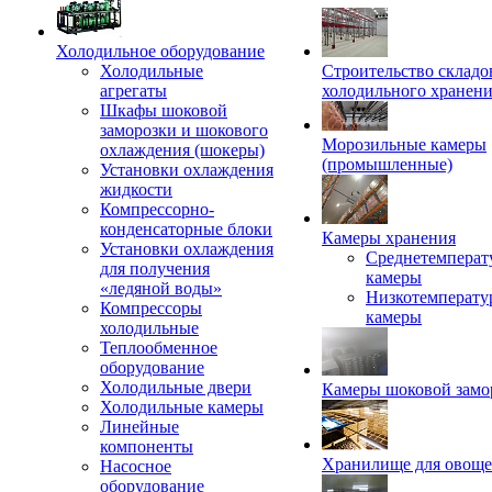
Холодильное оборудование
Холодильные
Строительство складо
агрегаты
холодильного хранен
Шкафы шоковой
заморозки и шокового
Морозильные камеры
охлаждения (шокеры)
(промышленные)
Установки охлаждения
жидкости
Компрессорно-
конденсаторные блоки
Камеры хранения
Установки охлаждения
Среднетемперат
для получения
камеры
«ледяной воды»
Низкотемперату
Компрессоры
камеры
холодильные
Теплообменное
оборудование
Холодильные двери
Камеры шоковой замо
Холодильные камеры
Линейные
компоненты
Хранилище для овощ
Насосное
оборудование