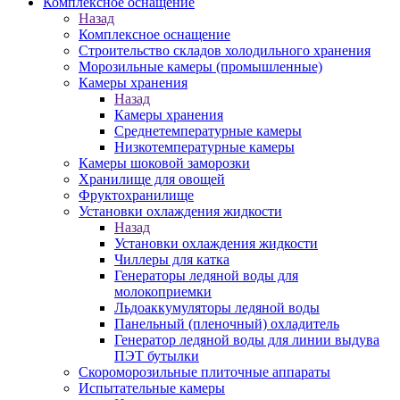
Комплексное оснащение
Назад
Комплексное оснащение
Строительство складов холодильного хранения
Морозильные камеры (промышленные)
Камеры хранения
Назад
Камеры хранения
Среднетемпературные камеры
Низкотемпературные камеры
Камеры шоковой заморозки
Хранилище для овощей
Фруктохранилище
Установки охлаждения жидкости
Назад
Установки охлаждения жидкости
Чиллеры для катка
Генераторы ледяной воды для
молокоприемки
Льдоаккумуляторы ледяной воды
Панельный (пленочный) охладитель
Генератор ледяной воды для линии выдува
ПЭТ бутылки
Скороморозильные плиточные аппараты
Испытательные камеры