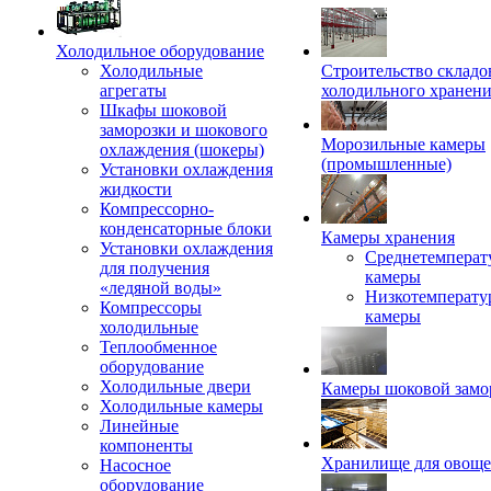
Холодильное оборудование
Холодильные
Строительство складо
агрегаты
холодильного хранен
Шкафы шоковой
заморозки и шокового
Морозильные камеры
охлаждения (шокеры)
(промышленные)
Установки охлаждения
жидкости
Компрессорно-
конденсаторные блоки
Камеры хранения
Установки охлаждения
Среднетемперат
для получения
камеры
«ледяной воды»
Низкотемперату
Компрессоры
камеры
холодильные
Теплообменное
оборудование
Холодильные двери
Камеры шоковой замо
Холодильные камеры
Линейные
компоненты
Хранилище для овощ
Насосное
оборудование