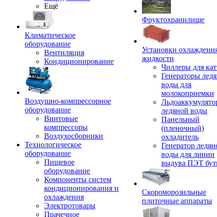
Ещё
Фруктохранилище
Климатическое
оборудование
Установки охлаждени
Вентиляция
жидкости
Кондиционирование
Чиллеры для кат
Генераторы лед
воды для
молокоприемки
Воздушно-компрессорное
Льдоаккумулято
оборудование
ледяной воды
Винтовые
Панельный
компрессоры
(пленочный)
Воздухосборники
охладитель
Технологическое
Генератор ледян
оборудование
воды для линии
Пищевое
выдува ПЭТ бу
оборудование
Компоненты систем
кондиционирования и
Скороморозильные
охлаждения
плиточные аппараты
Электротовары
Прачечное