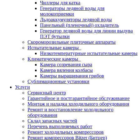
Чиллеры для катка
Генераторы ледяной воды для
молокоприемки
Льдоаккумуляторы ледяной воды
Панельный (пленочный) охладитель
Генератор ледяной воды для линии выдува
ПЭТ бутылки
Скороморозильные плиточные аппараты
Испытательные камеры
Низкотемпературные испытательные камеры
Климатические камеры
Камера созревания сыра
Камера вяления колбасы
Камеры выращивания грибов
Сублимационные установки
Услуги
Сервисный центр
Гарантийное и постгарантийное обслуживание
Монтаж и наладка холодильного оборудования
Ремонт и восстановление холодильного
оборудования
Склад запасных частей
Перечень выполняемых работ
Ремонт холодильных компрессоров
Ремонт компрессоров Bitzer (Битцер)