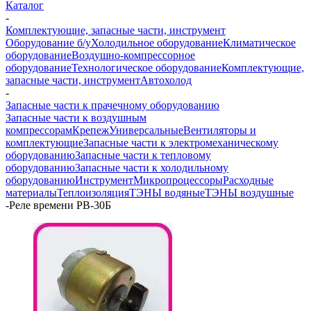
Каталог
-
Комплектующие, запасные части, инструмент
Оборудование б/у
Холодильное оборудование
Климатическое
оборудование
Воздушно-компрессорное
оборудование
Технологическое оборудование
Комплектующие,
запасные части, инструмент
Автохолод
-
Запасные части к прачечному оборудованию
Запасные части к воздушным
компрессорам
Крепеж
Универсальные
Вентиляторы и
комплектующие
Запасные части к электромеханическому
оборудованию
Запасные части к тепловому
оборудованию
Запасные части к холодильному
оборудованию
Инструмент
Микропроцессоры
Расходные
материалы
Теплоизоляция
ТЭНЫ водяные
ТЭНЫ воздушные
-
Реле времени РВ-30Б