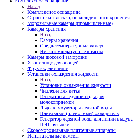
Комплексное оснащение
Назад
Комплексное оснащение
Строительство складов холодильного хранения
Морозильные камеры (промышленные)
Камеры хранения
Назад
Камеры хранения
Среднетемпературные камеры
Низкотемпературные камеры
Камеры шоковой заморозки
Хранилище для овощей
Фруктохранилище
Установки охлаждения жидкости
Назад
Установки охлаждения жидкости
Чиллеры для катка
Генераторы ледяной воды для
молокоприемки
Льдоаккумуляторы ледяной воды
Панельный (пленочный) охладитель
Генератор ледяной воды для линии выдува
ПЭТ бутылки
Скороморозильные плиточные аппараты
Испытательные камеры