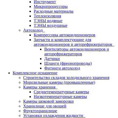
Инструмент
Микропроцессоры
Расходные материалы
Теплоизоляция
ТЭНЫ водяные
ТЭНЫ воздушные
Автохолод
Компрессоры автокондиционеров
Запчасти и комплектующие для
автокондиционеров и авторефрижераторов
Вентиляторы автокондиционеров и
авторефрижераторов
Датчики
Шланги (фреонопроводы)
Фитинги автохолод
Комплексное оснащение
Строительство складов холодильного хранения
Морозильные камеры (промышленные)
Камеры хранения
Среднетемпературные камеры
Низкотемпературные камеры
Камеры шоковой заморозки
Хранилище для овощей
Фруктохранилище
Установки охлаждения жидкости