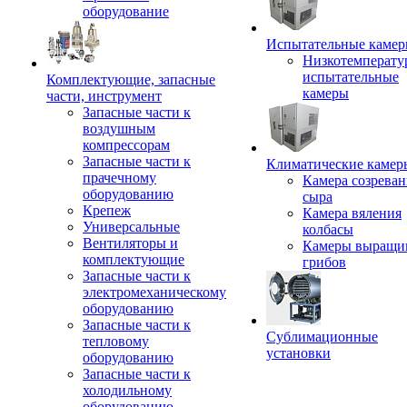
оборудование
Испытательные каме
Низкотемперату
испытательные
Комплектующие, запасные
камеры
части, инструмент
Запасные части к
воздушным
компрессорам
Запасные части к
Климатические камер
прачечному
Камера созреван
оборудованию
сыра
Крепеж
Камера вяления
Универсальные
колбасы
Вентиляторы и
Камеры выращи
комплектующие
грибов
Запасные части к
электромеханическому
оборудованию
Запасные части к
Сублимационные
тепловому
установки
оборудованию
Запасные части к
холодильному
оборудованию